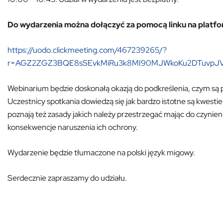
Do wydarzenia można dołączyć za pomocą linku na platfo
https://uodo.clickmeeting.com/467239265/?
r=AGZ2ZGZ3BQE8sSEvkMiRu3k8MI90MJWkoKu2DTuvpJVh
Webinarium będzie doskonałą okazją do podkreślenia, czym są 
Uczestnicy spotkania dowiedzą się jak bardzo istotne są kwes
poznają też zasady jakich należy przestrzegać mając do czynie
konsekwencje naruszenia ich ochrony.
Wydarzenie będzie tłumaczone na polski język migowy.
Serdecznie zapraszamy do udziału.