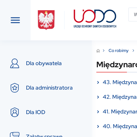
Co robimy
Międzynar
Dla obywatela
43. Międzyna
Dla administratora
42. Międzyna
41. Międzyna
Dla IOD
40. Międzyna
Załatw sprawę