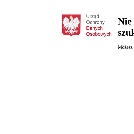
Nie
szu
Możesz p