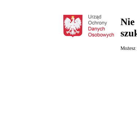
Nie
szu
Możesz p